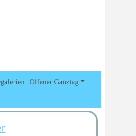
05707 / 639
info@gs-eldagsen.de
Maaslinger Grenzweg 8 | 32469
Petershagen
rgalerien
Offener Ganztag
er