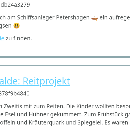
ich am Schiffsanleger Petershagen 🛶 ein aufreg
agsen 😃
ie
zu finden.
lde: Reitprojekt
 Zweitis mit zum Reiten. Die Kinder wollten beson
ie Esel und Hühner gekümmert. Zum Frühstück ga
offeln und Kräuterquark und Spiegelei. Es ware