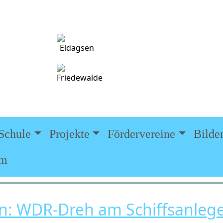
Telefon:
E-Mail:
Adresse:
Schule
Projekte
Fördervereine
Bilde
um
n: WDR-Dreh am Schiffsanleg