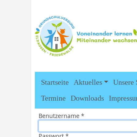
Startseite
Aktuelles
Unsere 
Termine
Downloads
Impress
Benutzername
*
Passwort
*