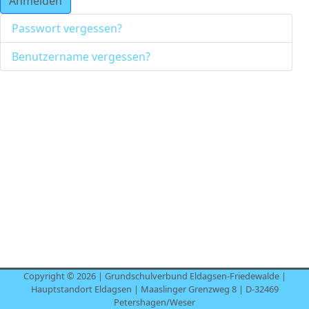
Anmelden
Passwort vergessen?
Benutzername vergessen?
Copyright © 2026 | Grundschulverbund Eldagsen-Friedewalde |
Hauptstandort Eldagsen | Maaslinger Grenzweg 8 | D-32469
Petershagen/Weser