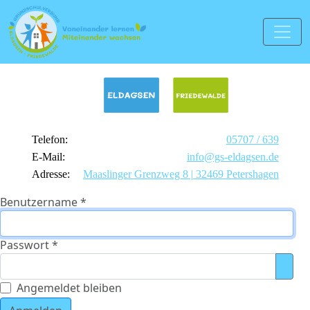
Telefon:
05707 / 639
E-Mail:
info@gs-eldagsen.de
Adresse:
Maaslinger Grenzweg 8 | 32469 Petershagen
Benutzername
*
Passwort
*
Pass
Angemeldet bleiben