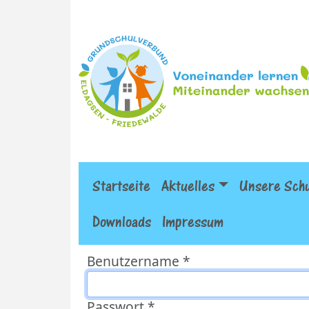
Startseite
Aktuelles
Unsere Sch
Downloads
Impressum
Benutzername
*
Passwort
*