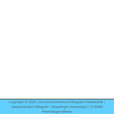
Copyright © 2026 | Grundschulverbund Eldagsen-Friedewalde |
Hauptstandort Eldagsen | Maaslinger Grenzweg 8 | D-32469
Petershagen/Weser